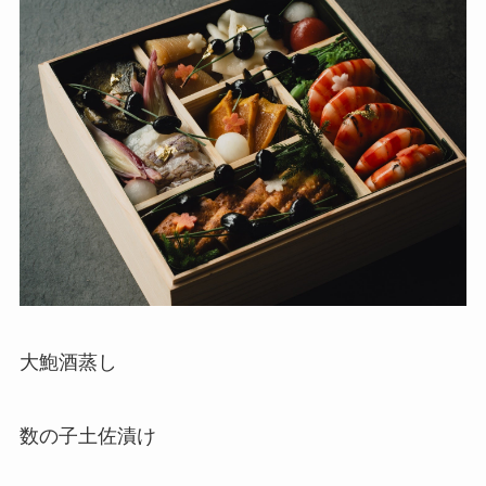
大鮑酒蒸し
数の子土佐漬け