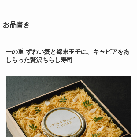
お品書き
一の重 ずわい蟹と錦糸玉子に、キャビアをあ
しらった贅沢ちらし寿司