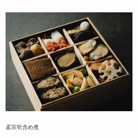
孟宗筍含め煮