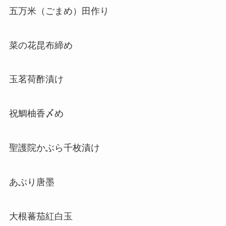
五万米（ごまめ）田作り
菜の花昆布締め
玉茗荷酢漬け
祝鯛柚香〆め
聖護院かぶら千枚漬け
あぶり唐墨
大根蕃茄紅白玉