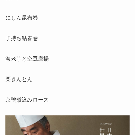
にしん昆布巻
子持ち鮎春巻
海老芋と空豆唐揚
栗きんとん
京鴨煮込みロース