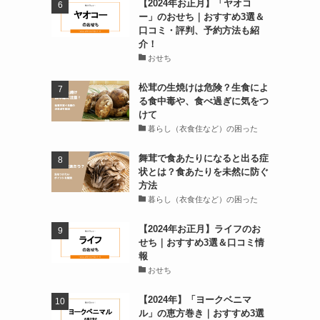
【2024年お正月】「ヤオコ
ー」のおせち｜おすすめ3選＆
口コミ・評判、予約方法も紹
介！
おせち
松茸の生焼けは危険？生食によ
る食中毒や、食べ過ぎに気をつ
けて
暮らし（衣食住など）の困った
舞茸で食あたりになると出る症
状とは？食あたりを未然に防ぐ
方法
暮らし（衣食住など）の困った
【2024年お正月】ライフのお
せち｜おすすめ3選＆口コミ情
報
おせち
【2024年】「ヨークベニマ
ル」の恵方巻き｜おすすめ3選