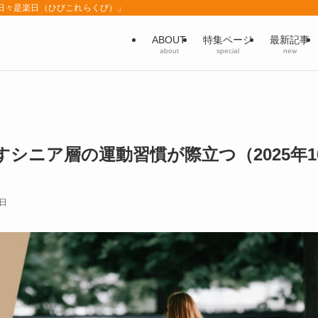
「日々是楽日（ひびこれらくび）」
ABOUT
特集ページ
最新記事
about
special
new
シニア層の運動習慣が際立つ（2025年1
3日