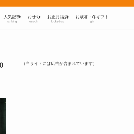
人気記事
おせち
お正月福袋
お歳暮・冬ギフト
ranking
osechi
lucky-bag
gift
0
（当サイトには広告が含まれています）