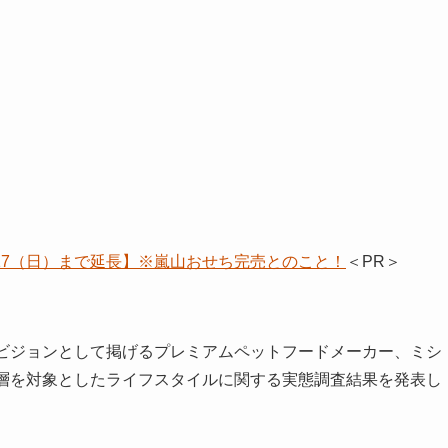
/17（日）まで延長】※嵐山おせち完売とのこと！
＜PR＞
をビジョンとして掲げるプレミアムペットフードメーカー、ミシ
ア層を対象としたライフスタイルに関する実態調査結果を発表し
。