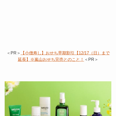
＜PR＞
【小僧寿し】おせち早期割引【12/17（日）まで
延長】※嵐山おせち完売とのこと！
＜PR＞