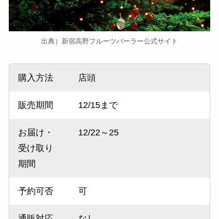
出典）新宿高野フルーツパーラー公式サイト
購入方法
店頭
販売期間
12/15まで
お届け・
12/22～25
受け取り
期間
予約可否
可
通販対応
なし