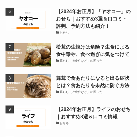
【2024年お正月】「ヤオコー」の
おせち｜おすすめ3選＆口コミ・
評判、予約方法も紹介！
おせち
松茸の生焼けは危険？生食による
食中毒や、食べ過ぎに気をつけて
暮らし（衣食住など）の困った
舞茸で食あたりになると出る症状
とは？食あたりを未然に防ぐ方法
暮らし（衣食住など）の困った
【2024年お正月】ライフのおせち
｜おすすめ3選＆口コミ情報
おせち