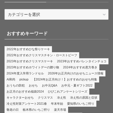
カ
テ
ゴ
リ
おすすめキーワード
ー
2022年おすすめひな祭りケーキ
2022年おすすめクリスマスチキン・ローストビーフ
2023年おすすめクリスマスケーキ
2023年おすすめバレンタインチョコ
2023年おすすめホワイトデーの贈り物
2024年おすすめ恵方巻き
2024年度入学用ランドセル
2026年お正月向けのおせちニュース情報
AI和尚
pickup
【2024年お正月向け！】おすすめのおせち特集
おうちの防犯
おせち
お中元Q&A
お中元・夏ギフト2022
お正月のおすすめ福袋2024
ひびこれアンケートシリーズ
キャラクターおせち
クリスマス
冷え性
冷え性の原因と症状
冷え性対策アンケート2021春
年末年始
愛知県のいちご狩り
敬老の日
栃木県のいちご狩り
楽天市場