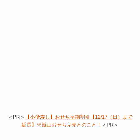
＜PR＞
【小僧寿し】おせち早期割引【12/17（日）まで
延長】※嵐山おせち完売とのこと！
＜PR＞