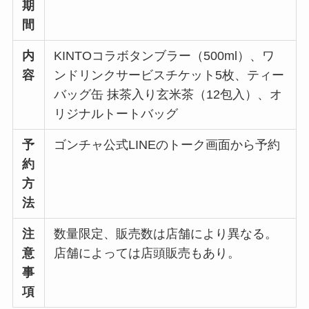
期
間
内
KINTOコラボタンブラー（500ml）、ワ
容
ンドリンクサービスチケット5枚、ティー
バッグ缶 抹茶入り玄米茶（12包入）、オ
リジナルトートバッグ
予
ゴンチャ公式LINEのトーク画面から予約
約
方
法
注
数量限定、販売数は店舗により異なる。
意
店舗によっては店頭販売もあり。
事
項