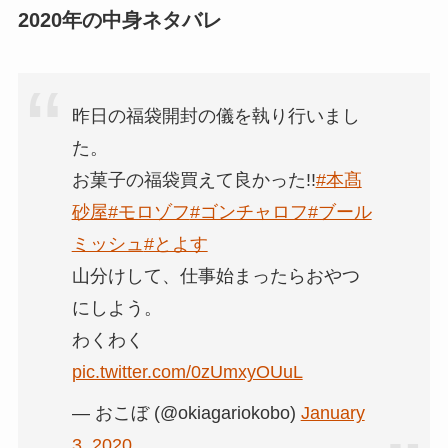
2020年の中身ネタバレ
昨日の福袋開封の儀を執り行いまし
た。
お菓子の福袋買えて良かった!!
#本髙
砂屋
#モロゾフ
#ゴンチャロフ
#ブール
ミッシュ
#とよす
山分けして、仕事始まったらおやつ
にしよう。
わくわく
pic.twitter.com/0zUmxyOUuL
— おこぼ (@okiagariokobo)
January
3, 2020