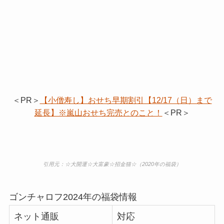
＜PR＞
【小僧寿し】おせち早期割引【12/17（日）まで
延長】※嵐山おせち完売とのこと！
＜PR＞
引用元：☆大開運☆大富豪☆招金猫☆（2020年の福袋）
ゴンチャロフ2024年の福袋情報
ネット通販
対応