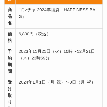
商
ゴンチャ 2024年福袋「HAPPINESS BA
品
G」
名
価
6,800円（税込）
格
予
2023年11月21日（火）10時〜12月21日
約
（木）23時59分
期
間
受
2024年1月1日（月･祝）〜8日（月･祝）
け
取
り