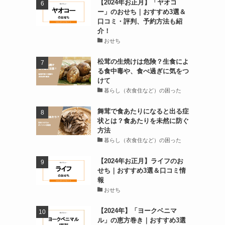
【2024年お正月】「ヤオコ
ー」のおせち｜おすすめ3選＆
口コミ・評判、予約方法も紹
介！
おせち
松茸の生焼けは危険？生食によ
る食中毒や、食べ過ぎに気をつ
けて
暮らし（衣食住など）の困った
舞茸で食あたりになると出る症
状とは？食あたりを未然に防ぐ
方法
暮らし（衣食住など）の困った
【2024年お正月】ライフのお
せち｜おすすめ3選＆口コミ情
報
おせち
【2024年】「ヨークベニマ
ル」の恵方巻き｜おすすめ3選