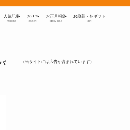
人気記事
おせち
お正月福袋
お歳暮・冬ギフト
ranking
osechi
lucky-bag
gift
バ
（当サイトには広告が含まれています）