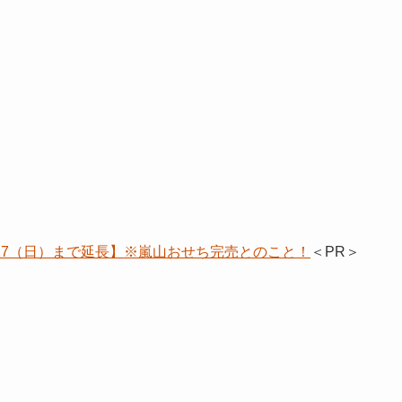
/17（日）まで延長】※嵐山おせち完売とのこと！
＜PR＞