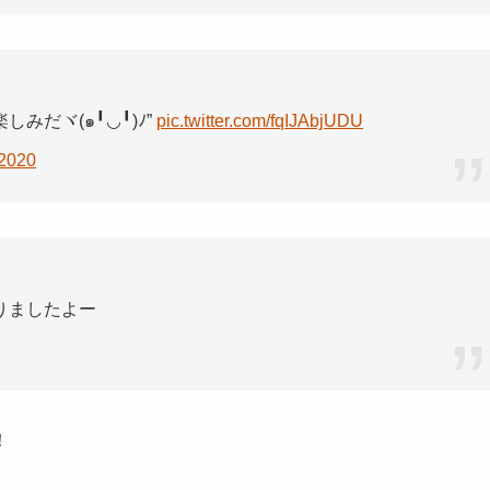
みだヾ(๑╹◡╹)ﾉ”
pic.twitter.com/fqIJAbjUDU
 2020
りましたよー
！