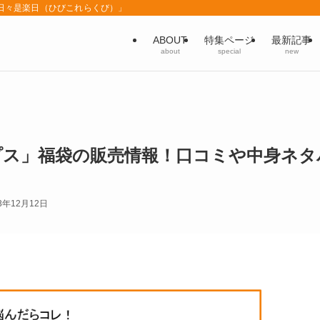
「日々是楽日（ひびこれらくび）」
ABOUT
特集ページ
最新記事
about
special
new
ップス」福袋の販売情報！口コミや中身ネタ
3年12月12日