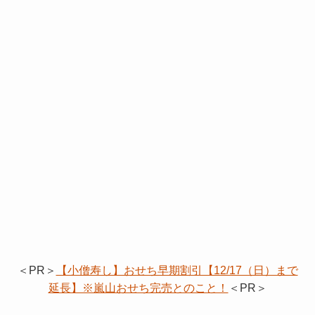
＜PR＞
【小僧寿し】おせち早期割引【12/17（日）まで
延長】※嵐山おせち完売とのこと！
＜PR＞