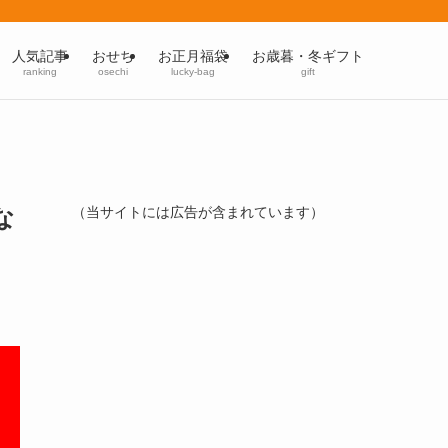
人気記事
おせち
お正月福袋
お歳暮・冬ギフト
ranking
osechi
lucky-bag
gift
な
（当サイトには広告が含まれています）