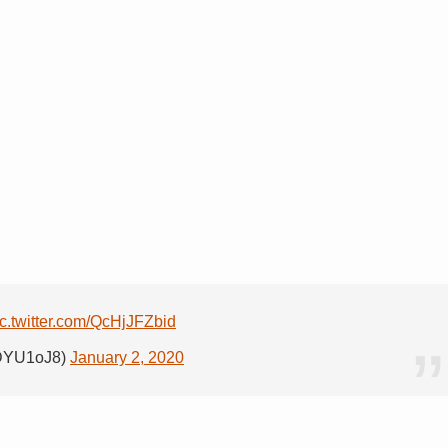
ic.twitter.com/QcHjJFZbid
YU1oJ8)
January 2, 2020