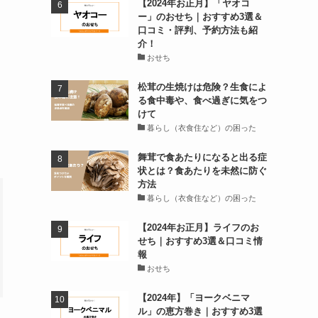
【2024年お正月】「ヤオコ
ー」のおせち｜おすすめ3選＆
口コミ・評判、予約方法も紹
介！
おせち
松茸の生焼けは危険？生食によ
る食中毒や、食べ過ぎに気をつ
けて
暮らし（衣食住など）の困った
舞茸で食あたりになると出る症
状とは？食あたりを未然に防ぐ
方法
暮らし（衣食住など）の困った
【2024年お正月】ライフのお
せち｜おすすめ3選＆口コミ情
報
おせち
【2024年】「ヨークベニマ
ル」の恵方巻き｜おすすめ3選