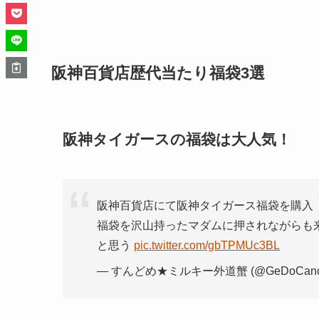
阪神百貨店歴代当たり福袋3選
阪神タイガースの福袋は大人気！
阪神百貨店にて阪神タイガース福袋を購入
福袋を沢山持ったマダムに押されながらも
と思う
pic.twitter.com/gbTPMUc3BL
— すんどめ★ミルキー外道蟹 (@GeDoCanc