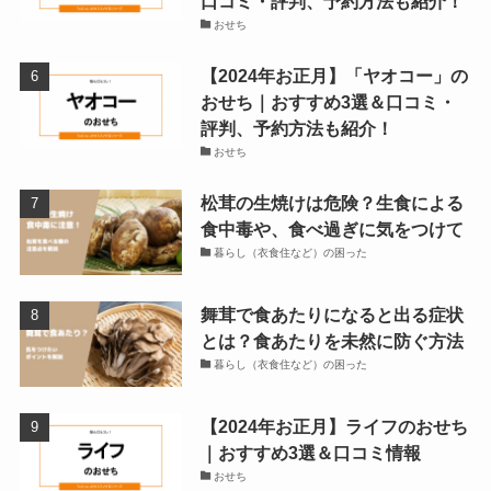
口コミ・評判、予約方法も紹介！
おせち
【2024年お正月】「ヤオコー」の
おせち｜おすすめ3選＆口コミ・
評判、予約方法も紹介！
おせち
松茸の生焼けは危険？生食による
食中毒や、食べ過ぎに気をつけて
暮らし（衣食住など）の困った
舞茸で食あたりになると出る症状
とは？食あたりを未然に防ぐ方法
暮らし（衣食住など）の困った
【2024年お正月】ライフのおせち
｜おすすめ3選＆口コミ情報
おせち