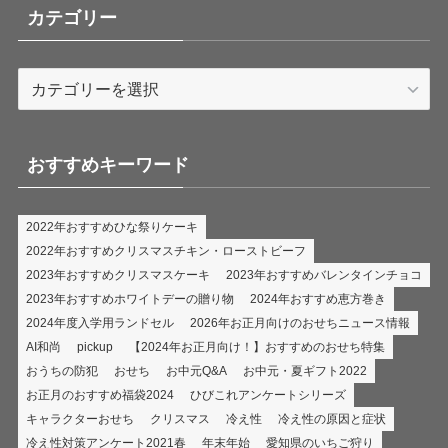
カテゴリー
カ
テ
ゴ
リ
おすすめキーワード
ー
2022年おすすめひな祭りケーキ
2022年おすすめクリスマスチキン・ローストビーフ
2023年おすすめクリスマスケーキ
2023年おすすめバレンタインチョコ
2023年おすすめホワイトデーの贈り物
2024年おすすめ恵方巻き
2024年度入学用ランドセル
2026年お正月向けのおせちニュース情報
AI和尚
pickup
【2024年お正月向け！】おすすめのおせち特集
おうちの防犯
おせち
お中元Q&A
お中元・夏ギフト2022
お正月のおすすめ福袋2024
ひびこれアンケートシリーズ
キャラクターおせち
クリスマス
冷え性
冷え性の原因と症状
冷え性対策アンケート2021春
年末年始
愛知県のいちご狩り