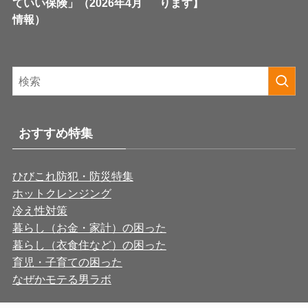
ていい保険」（2026年4月
ります】
情報）
おすすめ特集
ひびこれ防犯・防災特集
ホットクレンジング
冷え性対策
暮らし（お金・家計）の困った
暮らし（衣食住など）の困った
育児・子育ての困った
なぜかモテる男ラボ