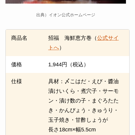
出典）イオン公式ホームページ
商品名
招福 海鮮恵方巻（
公式サイ
トへ
）
価格
1,944円（税込）
仕様
具材：〆こはだ・えび・醬油
漬けいくら・煮穴子・サーモ
ン・漬け数の子・まぐろたた
き・かんぴょう・きゅうり・
玉子焼き・甘酢しょうが
長さ18cm×幅5.5cm