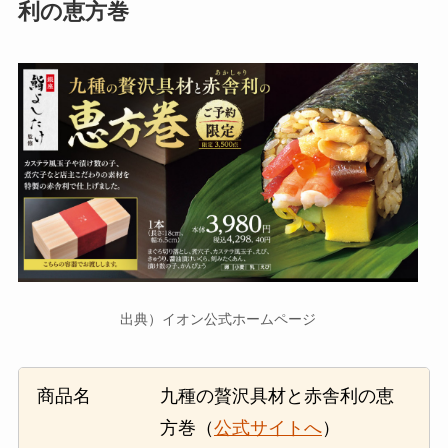
利の恵方巻
出典）イオン公式ホームページ
商品名
九種の贅沢具材と赤舎利の恵
方巻（
公式サイトへ
）