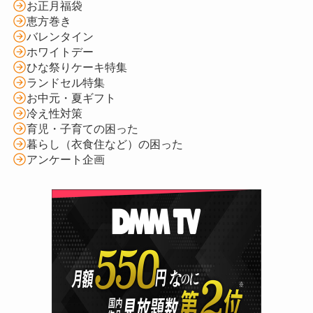
お正月福袋
恵方巻き
バレンタイン
ホワイトデー
ひな祭りケーキ特集
ランドセル特集
お中元・夏ギフト
冷え性対策
育児・子育ての困った
暮らし（衣食住など）の困った
アンケート企画