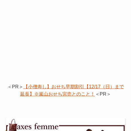
＜PR＞
【小僧寿し】おせち早期割引【12/17（日）まで
延長】※嵐山おせち完売とのこと！
＜PR＞