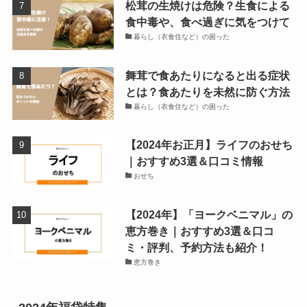
松茸の生焼けは危険？生食による
食中毒や、食べ過ぎに気をつけて
暮らし（衣食住など）の困った
舞茸で食あたりになると出る症状
とは？食あたりを未然に防ぐ方法
暮らし（衣食住など）の困った
【2024年お正月】ライフのおせち
｜おすすめ3選＆口コミ情報
おせち
【2024年】「ヨークベニマル」の
恵方巻き｜おすすめ3選＆口コ
ミ・評判、予約方法も紹介！
恵方巻き