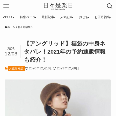
ABOUT
特集ページ
最新記事
人気記事
おせち
お正月福袋
ホーム
お正月福袋
【アングリッド】福袋の中身ネ
2023
タバレ！2021年の予約通販情報
12/08
も紹介！
2020年12月10日
2023年12月8日
お正月福袋