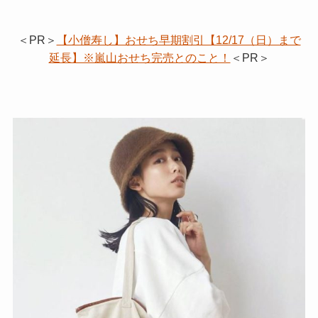
＜PR＞
【小僧寿し】おせち早期割引【12/17（日）まで
延長】※嵐山おせち完売とのこと！
＜PR＞