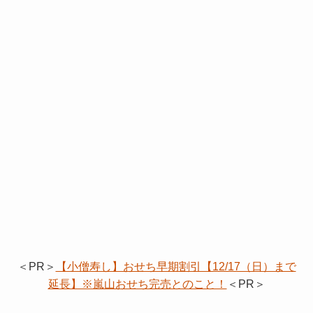
＜PR＞
【小僧寿し】おせち早期割引【12/17（日）まで
延長】※嵐山おせち完売とのこと！
＜PR＞