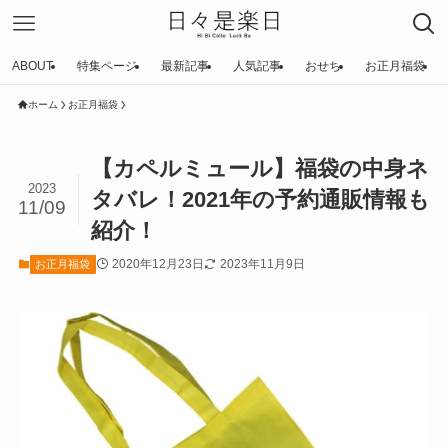
ABOUT
特集ページ
最新記事
人気記事
おせち
お正月福袋
ホーム
お正月福袋
【カペルミュール】福袋の中身ネ
2023
タバレ！2021年の予約通販情報も
11/09
紹介！
2020年12月23日
2023年11月9日
お正月福袋