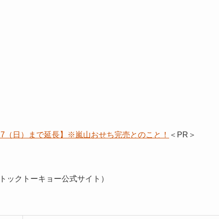
/17（日）まで延長】※嵐山おせち完売とのこと！
＜PR＞
トックトーキョー公式サイト）