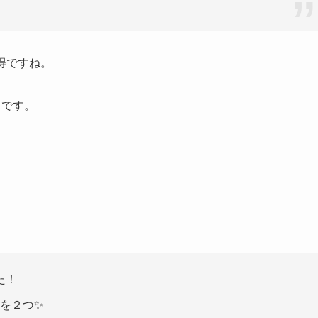
お得ですね。
うです。
た！
のを２つ✨