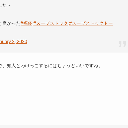
した～
と良かった
#福袋
#スープストック
#スープストックトー
nuary 2, 2020
で、知人とわけっこするにはちょうどいいですね。