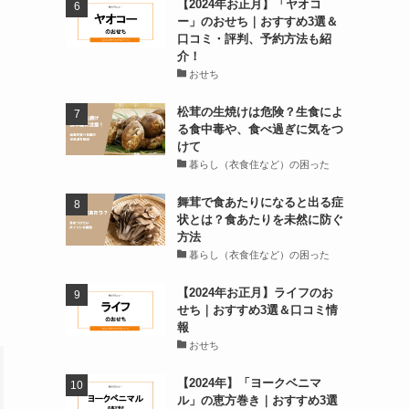
【2024年お正月】「ヤオコ
ー」のおせち｜おすすめ3選＆
口コミ・評判、予約方法も紹
介！
おせち
松茸の生焼けは危険？生食によ
る食中毒や、食べ過ぎに気をつ
けて
暮らし（衣食住など）の困った
舞茸で食あたりになると出る症
状とは？食あたりを未然に防ぐ
方法
暮らし（衣食住など）の困った
【2024年お正月】ライフのお
せち｜おすすめ3選＆口コミ情
報
おせち
【2024年】「ヨークベニマ
ル」の恵方巻き｜おすすめ3選