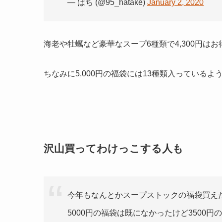
— はち (@95_hatake)
January 2, 2020
海老や牡蠣など豪華なスープ6種類で4,300円は
ちなみに5,000円の福袋には13種類入っているよ
沢山買ってわけっこする人も
今年もなんとかスープストックの福袋買え
5000円の福袋は既になかったけど3500円