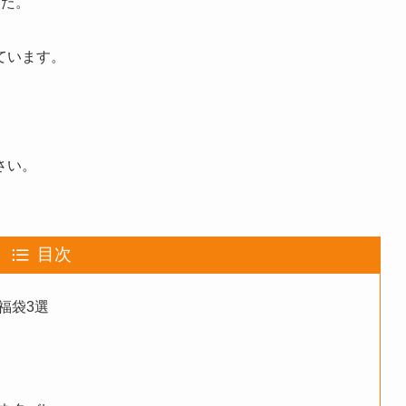
した。
ています。
さい。
目次
福袋3選