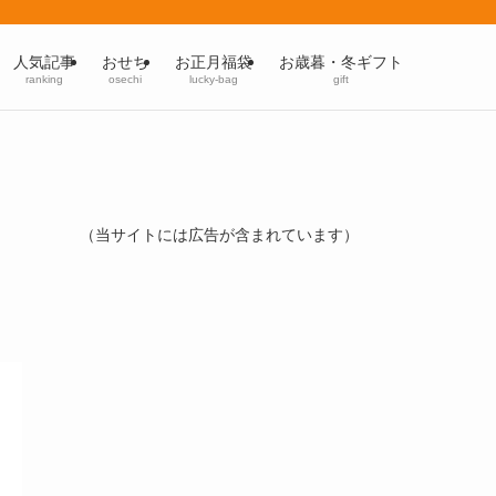
人気記事
おせち
お正月福袋
お歳暮・冬ギフト
ranking
osechi
lucky-bag
gift
（当サイトには広告が含まれています）