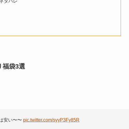
ネタバレ
福袋3選
円は安い〜〜
pic.twitter.com/syyP3Fy85R