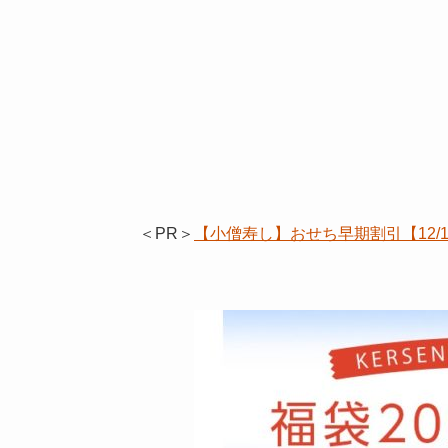
＜PR＞
【小僧寿し】おせち早期割引【12