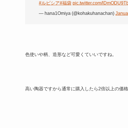
#ルピシア
#福袋
pic.twitter.com/lDmODU9Tb
— hana1Omiya (@kohakuhanachan)
Janua
色使いや柄、造形など
可愛くていいですね
。
高い陶器ですから通常に購入したら2倍以上の価