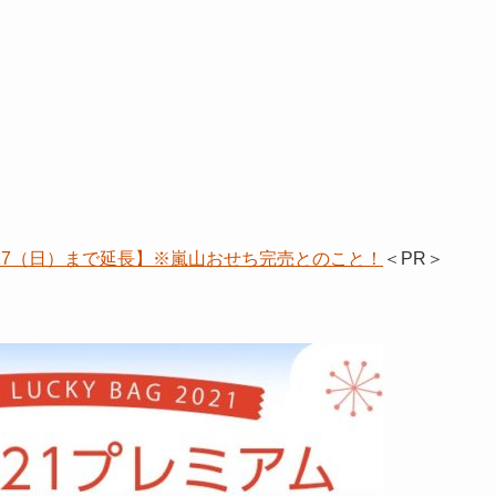
/17（日）まで延長】※嵐山おせち完売とのこと！
＜PR＞