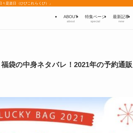
「日々是楽日（ひびこれらくび）」
ABOUT
特集ページ
最新記事
about
special
new
福袋の中身ネタバレ！2021年の予約通販