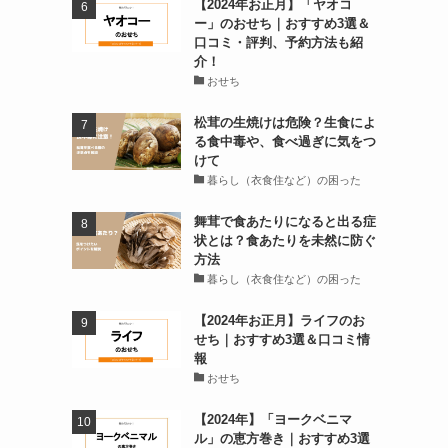
【2024年お正月】「ヤオコ
ー」のおせち｜おすすめ3選＆
口コミ・評判、予約方法も紹
介！
おせち
松茸の生焼けは危険？生食によ
る食中毒や、食べ過ぎに気をつ
けて
暮らし（衣食住など）の困った
舞茸で食あたりになると出る症
状とは？食あたりを未然に防ぐ
方法
暮らし（衣食住など）の困った
【2024年お正月】ライフのお
せち｜おすすめ3選＆口コミ情
報
おせち
【2024年】「ヨークベニマ
ル」の恵方巻き｜おすすめ3選