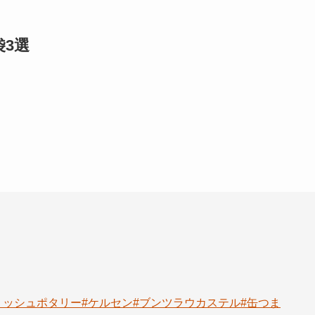
3選
リッシュポタリー
#ケルセン
#ブンツラウカステル
#缶つま