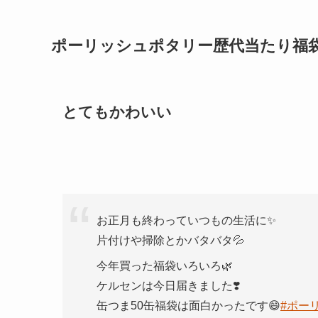
ポーリッシュポタリー歴代当たり福袋
とてもかわいい
お正月も終わっていつもの生活に✨
片付けや掃除とかバタバタ💦
今年買った福袋いろいろ🌿
ケルセンは今日届きました❣️
缶つま50缶福袋は面白かったです😄
#ポー