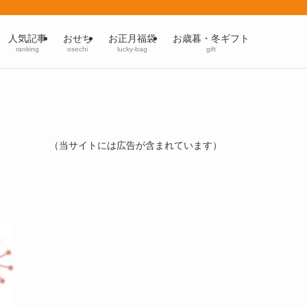
人気記事
おせち
お正月福袋
お歳暮・冬ギフト
ranking
osechi
lucky-bag
gift
（当サイトには広告が含まれています）