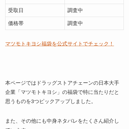
受取日
調査中
価格帯
調査中
マツモトキヨシ福袋を公式サイトでチェック！
本ページではドラッグストアチェーン
の
日本
大手
企業
「マツモトキヨシ」の福袋で特に
当たりだと
思うものを3つピックアップ
しました。
また、その他にも
中身ネタバレをたくさん紹介
し