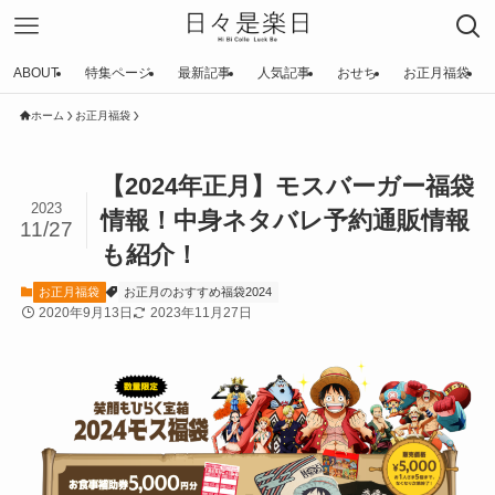
ABOUT
特集ページ
最新記事
人気記事
おせち
お正月福袋
ホーム
お正月福袋
【2024年正月】モスバーガー福袋
2023
情報！中身ネタバレ予約通販情報
11/27
も紹介！
お正月福袋
お正月のおすすめ福袋2024
2020年9月13日
2023年11月27日