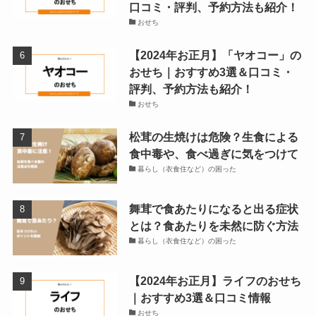
口コミ・評判、予約方法も紹介！
おせち
【2024年お正月】「ヤオコー」の
おせち｜おすすめ3選＆口コミ・
評判、予約方法も紹介！
おせち
松茸の生焼けは危険？生食による
食中毒や、食べ過ぎに気をつけて
暮らし（衣食住など）の困った
舞茸で食あたりになると出る症状
とは？食あたりを未然に防ぐ方法
暮らし（衣食住など）の困った
【2024年お正月】ライフのおせち
｜おすすめ3選＆口コミ情報
おせち