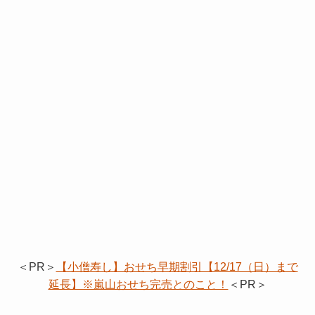
＜PR＞
【小僧寿し】おせち早期割引【12/17（日）まで
延長】※嵐山おせち完売とのこと！
＜PR＞