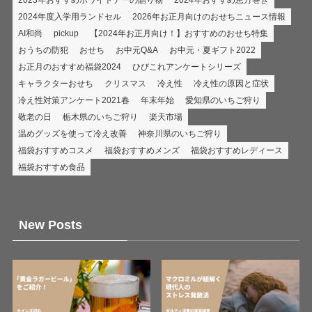
2024年度入学用ランドセル
2026年お正月向けのおせちニュース情報
AI和尚
pickup
【2024年お正月向け！】おすすめのおせち特集
おうちの防犯
おせち
お中元Q&A
お中元・夏ギフト2022
お正月のおすすめ福袋2024
ひびこれアンケートシリーズ
キャラクターおせち
クリスマス
冷え性
冷え性の原因と症状
冷え性対策アンケート2021春
年末年始
愛知県のいちご狩り
敬老の日
栃木県のいちご狩り
楽天市場
温めグッズを使って冷え改善
神奈川県のいちご狩り
福袋おすすめコスメ
福袋おすすめメンズ
福袋おすすめレディース
福袋おすすめ食品
New Posts