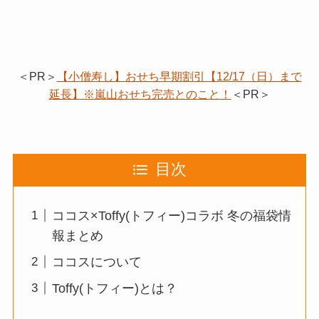
＜PR＞
【小僧寿し】おせち早期割引【12/17（日）まで
延長】※嵐山おせち完売とのこと！
＜PR＞
目次
ココス×Toffy(トフィー)コラボ 冬の福袋情
報まとめ
ココスについて
Toffy(トフィー)とは？