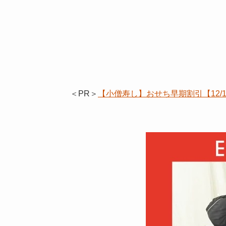
＜PR＞
【小僧寿し】おせち早期割引【12