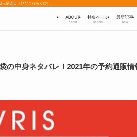
「日々是楽日（ひびこれらくび）」
ABOUT
特集ページ
最新記事
about
special
new
福袋の中身ネタバレ！2021年の予約通販情