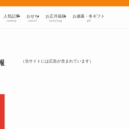
人気記事
おせち
お正月福袋
お歳暮・冬ギフト
ranking
osechi
lucky-bag
gift
報
（当サイトには広告が含まれています）