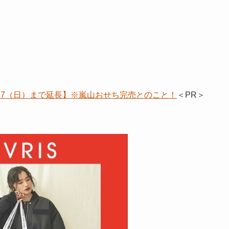
/17（日）まで延長】※嵐山おせち完売とのこと！
＜PR＞