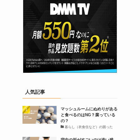
人気記事
マッシュルームにぬめりがある
と食べるのはNG？腐っている
の？
暮らし（衣食住など）の困った
背中の垢がすごいのは洗い残