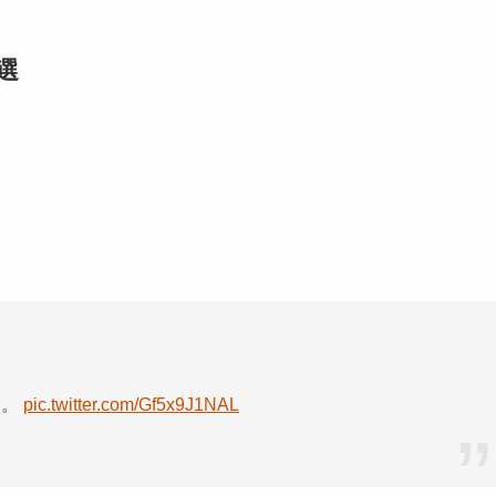
選
点。
pic.twitter.com/Gf5x9J1NAL