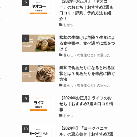
【2024年お正月】「ヤオコ
ー」のおせち｜おすすめ3選＆
口コミ・評判、予約方法も紹
介！
おせち
松茸の生焼けは危険？生食によ
る食中毒や、食べ過ぎに気をつ
けて
暮らし（衣食住など）の困った
舞茸で食あたりになると出る症
状とは？食あたりを未然に防ぐ
の
方法
暮らし（衣食住など）の困った
【2024年お正月】ライフのお
せち｜おすすめ3選＆口コミ情
報
おせち
【2024年】「ヨークベニマ
ル」の恵方巻き｜おすすめ3選