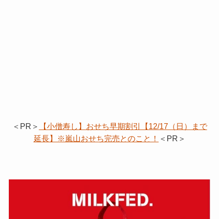
＜PR＞
【小僧寿し】おせち早期割引【12/17（日）まで
延長】※嵐山おせち完売とのこと！
＜PR＞