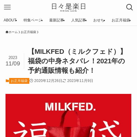
ABOUT
特集ページ
最新記事
人気記事
おせち
お正月福袋
ホーム
お正月福袋
【MILKFED（ミルクフェド）】
2023
福袋の中身ネタバレ！2021年の
11/09
予約通販情報も紹介！
2020年12月26日
2023年11月9日
お正月福袋