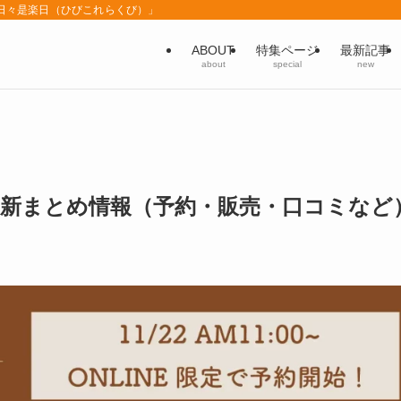
「日々是楽日（ひびこれらくび）」
ABOUT
特集ページ
最新記事
about
special
new
24年最新まとめ情報（予約・販売・口コミなど