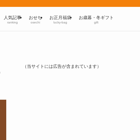
人気記事
おせち
お正月福袋
お歳暮・冬ギフト
ranking
osechi
lucky-bag
gift
（当サイトには広告が含まれています）
）