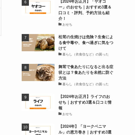
【2024年お正月】「ヤオコ
ー」のおせち｜おすすめ3選＆
口コミ・評判、予約方法も紹
介！
おせち
松茸の生焼けは危険？生食によ
る食中毒や、食べ過ぎに気をつ
けて
暮らし（衣食住など）の困った
舞茸で食あたりになると出る症
状とは？食あたりを未然に防ぐ
方法
暮らし（衣食住など）の困った
【2024年お正月】ライフのお
せち｜おすすめ3選＆口コミ情
報
おせち
【2024年】「ヨークベニマ
ル」の恵方巻き｜おすすめ3選