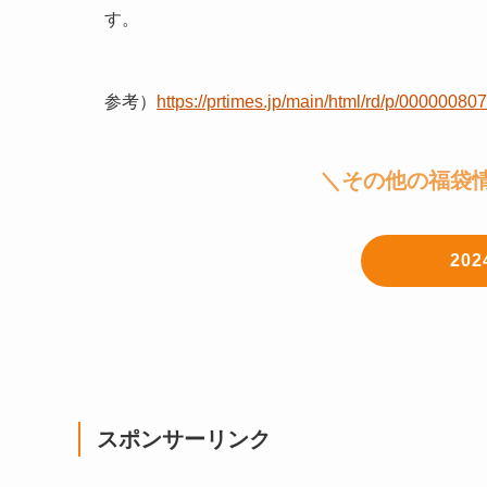
す。
参考）
https://prtimes.jp/main/html/rd/p/0000008
＼その他の福袋
20
スポンサーリンク