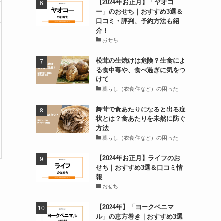
【2024年お正月】「ヤオコ
ー」のおせち｜おすすめ3選＆
口コミ・評判、予約方法も紹
介！
おせち
松茸の生焼けは危険？生食によ
る食中毒や、食べ過ぎに気をつ
けて
暮らし（衣食住など）の困った
舞茸で食あたりになると出る症
状とは？食あたりを未然に防ぐ
方法
暮らし（衣食住など）の困った
【2024年お正月】ライフのお
せち｜おすすめ3選＆口コミ情
報
おせち
【2024年】「ヨークベニマ
ル」の恵方巻き｜おすすめ3選