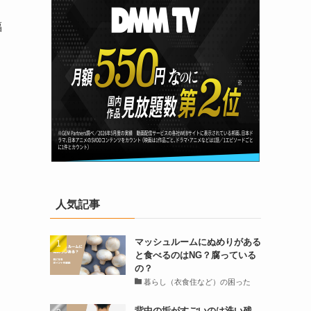
福
人気記事
マッシュルームにぬめりがある
と食べるのはNG？腐っている
の？
暮らし（衣食住など）の困った
背中の垢がすごいのは洗い残