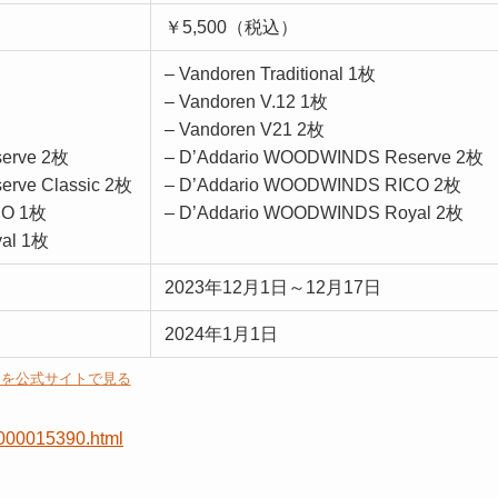
￥5,500（税込）
– Vandoren Traditional 1枚
– Vandoren V.12 1枚
– Vandoren V21 2枚
erve 2枚
– D’Addario WOODWINDS Reserve 2枚
rve Classic 2枚
– D’Addario WOODWINDS RICO 2枚
CO 1枚
– D’Addario WOODWINDS Royal 2枚
al 1枚
2023年12月1日～12月17日
2024年1月1日
細を公式サイトで見る
2.000015390.html