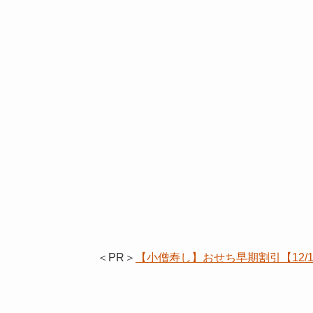
＜PR＞
【小僧寿し】おせち早期割引【12