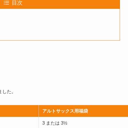
目次
ました。
アルトサックス用福袋
3 または 3½