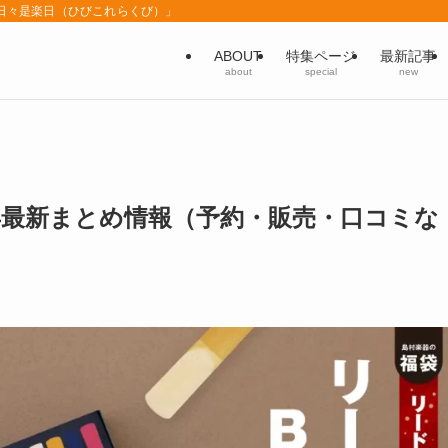
「日々是楽日（ひびこれらくび）」
ABOUT
特集ページ
最新記事
about
special
new
4年最新まとめ情報（予約・販売・口コミな