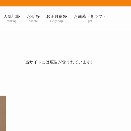
人気記事
おせち
お正月福袋
お歳暮・冬ギフト
ranking
osechi
lucky-bag
gift
（当サイトには広告が含まれています）