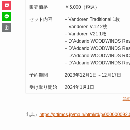
販売価格
￥5,000（税込）
セット内容
– Vandoren Traditional 1枚
– Vandoren V.12 2枚
– Vandoren V21 1枚
– D’Addario WOODWINDS Res
– D’Addario WOODWINDS Rese
– D’Addario WOODWINDS RI
– D’Addario WOODWINDS Roy
予約期間
2023年12月1日～12月17日
受け取り開始
2024年1月1日
詳
出典）
https://prtimes.jp/main/html/rd/p/00000009