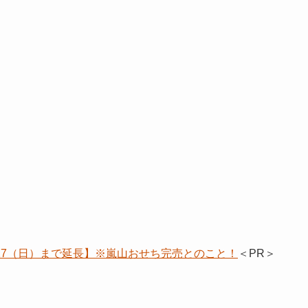
/17（日）まで延長】※嵐山おせち完売とのこと！
＜PR＞