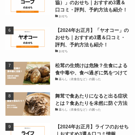
協）」のおせち｜おすすめ3選＆
口コミ・評判、予約方法も紹介！
おせち
【2024年お正月】「ヤオコー」の
おせち｜おすすめ3選＆口コミ・
評判、予約方法も紹介！
おせち
松茸の生焼けは危険？生食による
食中毒や、食べ過ぎに気をつけて
暮らし（衣食住など）の困った
舞茸で食あたりになると出る症状
とは？食あたりを未然に防ぐ方法
暮らし（衣食住など）の困った
【2024年お正月】ライフのおせち
｜おすすめ3選＆口コミ情報