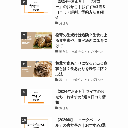
【2024年お正月】「ヤオコ
ー」のおせち｜おすすめ3選＆
口コミ・評判、予約方法も紹
介！
おせち
松茸の生焼けは危険？生食によ
る食中毒や、食べ過ぎに気をつ
けて
暮らし（衣食住など）の困った
舞茸で食あたりになると出る症
状とは？食あたりを未然に防ぐ
方法
暮らし（衣食住など）の困った
【2024年お正月】ライフのお
せち｜おすすめ3選＆口コミ情
報
おせち
【2024年】「ヨークベニマ
ル」の恵方巻き｜おすすめ3選