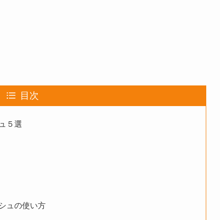
目次
ュ５選
シュの使い方