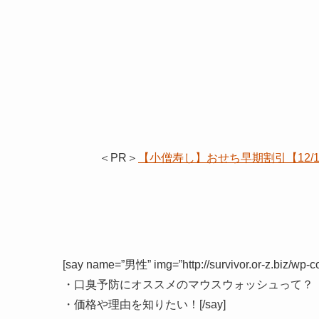
＜PR＞
【小僧寿し】おせち早期割引【12
[say name=”男性” img=”http://survivor.or-z.biz/wp-
・口臭予防にオススメのマウスウォッシュって？
・価格や理由を知りたい！[/say]