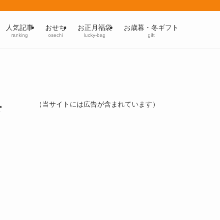
人気記事
おせち
お正月福袋
お歳暮・冬ギフト
ranking
osechi
lucky-bag
gift
を
（当サイトには広告が含まれています）