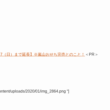
/17（日）まで延長】※嵐山おせち完売とのこと！
＜PR＞
content/uploads/2020/01/img_2864.png “]