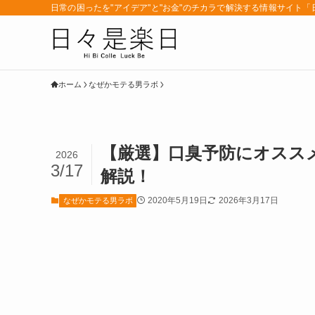
日常の困ったを"アイデア"と"お金"のチカラで解決する情報サイト
ホーム
なぜかモテる男ラボ
【厳選】口臭予防にオスス
2026
3/17
解説！
2020年5月19日
2026年3月17日
なぜかモテる男ラボ