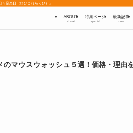
「日々是楽日（ひびこれらくび）」
ABOUT
特集ページ
最新記事
about
special
new
メのマウスウォッシュ５選！価格・理由