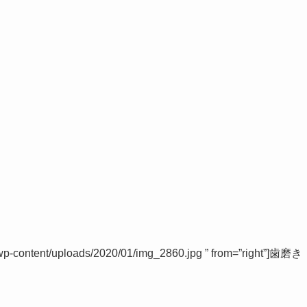
wp-content/uploads/2020/01/img_2860.jpg ” from=”right”]歯磨き