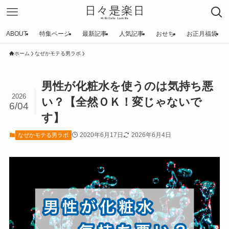
ABOUT
特集ページ
最新記事
人気記事
おせち
お正月福袋
ホーム
なぜかモテる男ラボ
男性が化粧水を使うのは気持ち悪
2026
い？【全然ＯＫ！変じゃないで
6/04
す】
2020年6月17日
2026年6月4日
なぜかモテる男ラボ