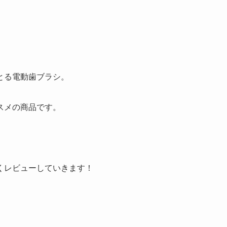
とる電動歯ブラシ。
スメの商品
です。
くレビューしていきます！