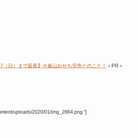
/17（日）まで延長】※嵐山おせち完売とのこと！
＜PR＞
content/uploads/2020/01/img_2864.png “]