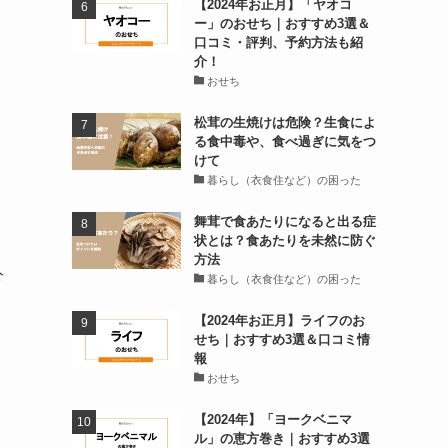
【2024年お正月】「ヤオコ
ー」のおせち｜おすすめ3選＆
口コミ・評判、予約方法も紹
介！
おせち
松茸の生焼けは危険？生食によ
る食中毒や、食べ過ぎに気をつ
けて
暮らし（衣食住など）の困った
舞茸で食あたりになると出る症
状とは？食あたりを未然に防ぐ
方法
分
暮らし（衣食住など）の困った
【2024年お正月】ライフのお
せち｜おすすめ3選＆口コミ情
報
おせち
【2024年】「ヨークベニマ
ル」の恵方巻き｜おすすめ3選