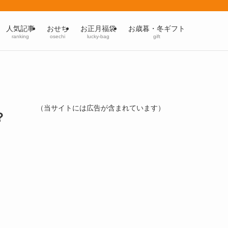
人気記事
おせち
お正月福袋
お歳暮・冬ギフト
ranking
osechi
lucky-bag
gift
（当サイトには広告が含まれています）
？