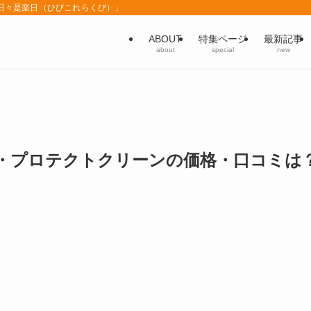
「日々是楽日（ひびこれらくび）」
ABOUT
特集ページ
最新記事
about
special
new
・プロテクトクリーンの価格・口コミは