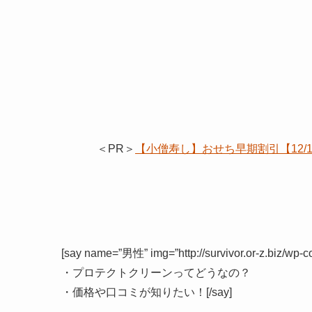
＜PR＞
【小僧寿し】おせち早期割引【12
[say name=”男性” img=”http://survivor.or-z.biz/wp-
・プロテクトクリーンってどうなの？
・価格や口コミが知りたい！[/say]