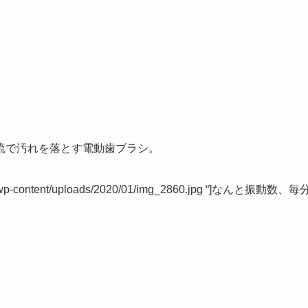
流で汚れを落とす電動歯ブラシ。
biz/wp-content/uploads/2020/01/img_2860.jpg “]なんと振動数、毎