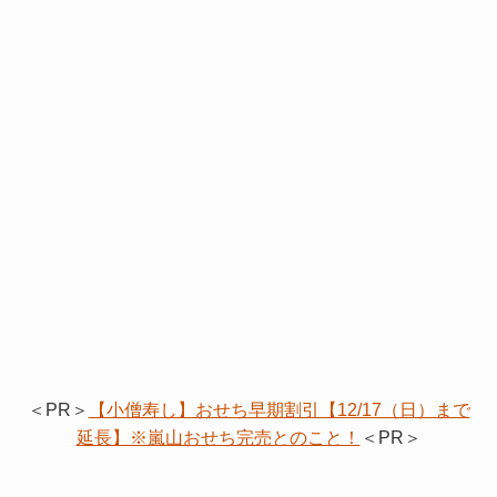
＜PR＞
【小僧寿し】おせち早期割引【12/17（日）まで
延長】※嵐山おせち完売とのこと！
＜PR＞