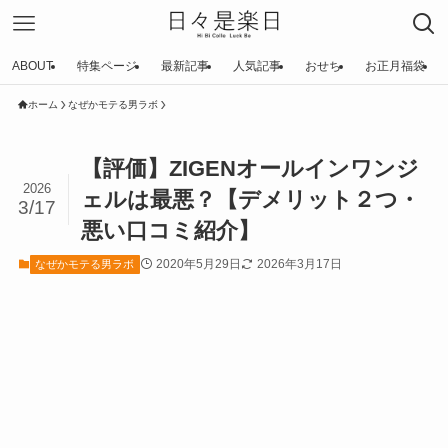
ABOUT
特集ページ
最新記事
人気記事
おせち
お正月福袋
ホーム
なぜかモテる男ラボ
【評価】ZIGENオールインワンジ
2026
ェルは最悪？【デメリット２つ・
3/17
悪い口コミ紹介】
2020年5月29日
2026年3月17日
なぜかモテる男ラボ