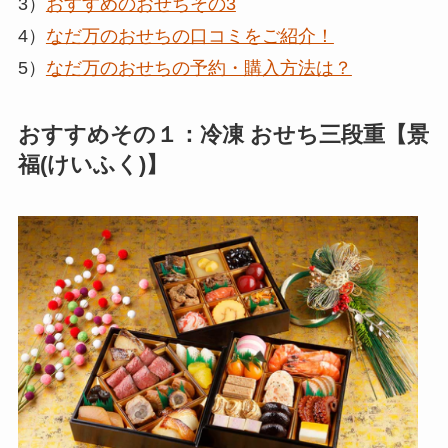
3）
おすすめのおせちその3
4）
なだ万のおせちの口コミをご紹介！
5）
なだ万のおせちの予約・購入方法は？
おすすめその１：冷凍 おせち三段重【景
福(けいふく)】