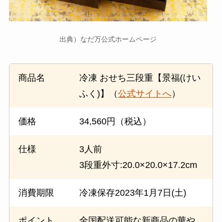
出典）なだ万公式ホームページ
商品名
冷凍 おせち三段重【景福(けい
ふく)】（
公式サイトへ
）
価格
34,560円（税込）
仕様
3人前
3段重外寸:20.0×20.0×17.2cm
消費期限
冷凍保存2023年1月7日(土)
ポイント
全国配送可能な新商品の華や