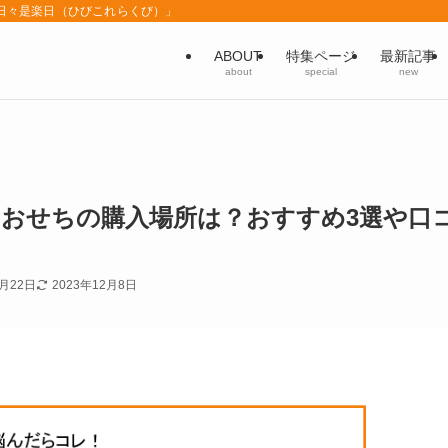
「日々是楽日（ひびこれらくび）」
ABOUT
特集ページ
最新記事
about
special
new
おせちの購入場所は？おすすめ3選や口
8月22日
2023年12月8日