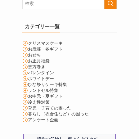
カテゴリー一覧
クリスマスケーキ
お歳暮・冬ギフト
おせち
お正月福袋
恵方巻き
バレンタイン
ホワイトデー
ひな祭りケーキ特集
ランドセル特集
お中元・夏ギフト
冷え性対策
育児・子育ての困った
暮らし（衣食住など）の困った
アンケート企画
の