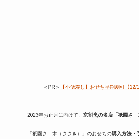
＜PR＞
【小僧寿し】おせち早期割引【12
2023年お正月に向けて、
京割烹の名店「祇園さゝ
「祇園さゝ木（ささき）」のおせちの
購入方法・