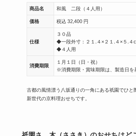
商品名
和風 二段（４人用）
価格
税込 32,400 円
３０品
仕様
◆一段外寸：２１.４×２１.４×５.４
◆４人用
１月１日（日・祝）
消費期限
※消費期限・賞味期限は、製造日を
古都の風情漂う八坂通りの一角にある祇園でひと
新世代の京料理おせちです。
祇園さゝ木（ささき）のおせちはど