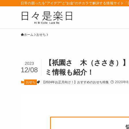
日常の困ったを"アイデア"と"お金"のチカラで解決する情報サイト
ホーム
おせち
【祇園さゝ木（ささき）】
2023
12/08
ミ情報も紹介！
2020年
おせち
【2024年お正月向け！】おすすめのおせち特集