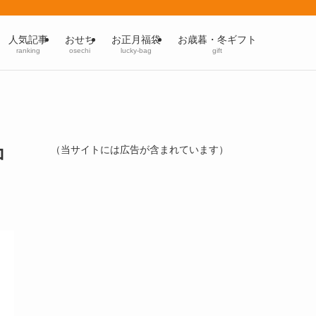
人気記事
おせち
お正月福袋
お歳暮・冬ギフト
ranking
osechi
lucky-bag
gift
コ
（当サイトには広告が含まれています）