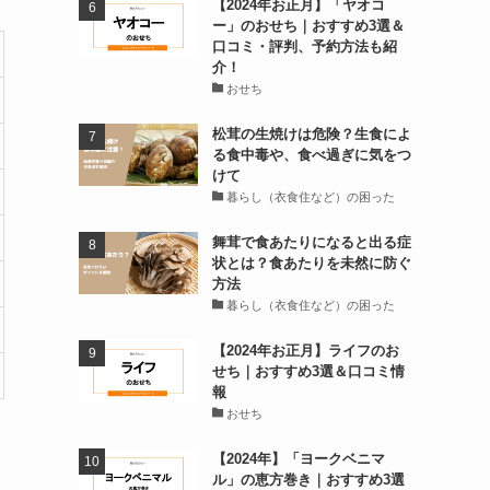
【2024年お正月】「ヤオコ
ー」のおせち｜おすすめ3選＆
口コミ・評判、予約方法も紹
介！
おせち
松茸の生焼けは危険？生食によ
る食中毒や、食べ過ぎに気をつ
けて
暮らし（衣食住など）の困った
舞茸で食あたりになると出る症
状とは？食あたりを未然に防ぐ
方法
暮らし（衣食住など）の困った
【2024年お正月】ライフのお
せち｜おすすめ3選＆口コミ情
報
おせち
【2024年】「ヨークベニマ
ル」の恵方巻き｜おすすめ3選