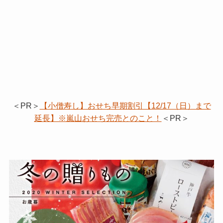
＜PR＞
【小僧寿し】おせち早期割引【12/17（日）まで
延長】※嵐山おせち完売とのこと！
＜PR＞