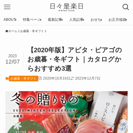
ABOUT
特集ページ
最新記事
人気記事
おせち
お正月福袋
ホーム
お歳暮・冬ギフト
【2020年版】アピタ・ピアゴの
2023
お歳暮・冬ギフト｜カタログか
12/07
らおすすめ3選
2020年10月16日
2023年12月7日
お歳暮・冬ギフト