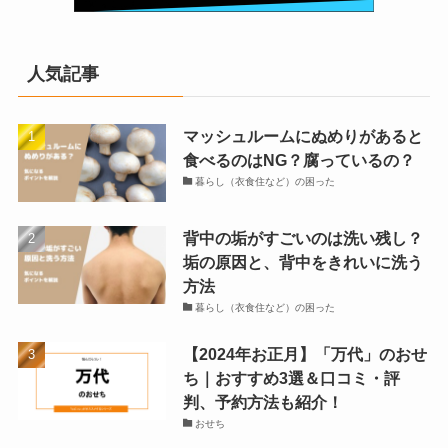
人気記事
マッシュルームにぬめりがあると
食べるのはNG？腐っているの？
暮らし（衣食住など）の困った
背中の垢がすごいのは洗い残し？
垢の原因と、背中をきれいに洗う
方法
暮らし（衣食住など）の困った
【2024年お正月】「万代」のおせ
ち｜おすすめ3選＆口コミ・評
判、予約方法も紹介！
おせち