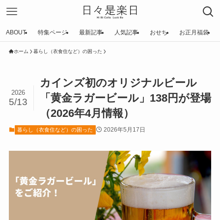
ABOUT
特集ページ
最新記事
人気記事
おせち
お正月福袋
ホーム
暮らし（衣食住など）の困った
カインズ初のオリジナルビール
2026
「黄金ラガービール」138円が登場
5/13
（2026年4月情報）
2026年5月17日
暮らし（衣食住など）の困った