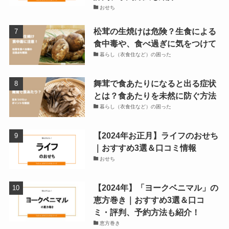
おせち
松茸の生焼けは危険？生食による
食中毒や、食べ過ぎに気をつけて
暮らし（衣食住など）の困った
舞茸で食あたりになると出る症状
とは？食あたりを未然に防ぐ方法
暮らし（衣食住など）の困った
【2024年お正月】ライフのおせち
｜おすすめ3選＆口コミ情報
おせち
【2024年】「ヨークベニマル」の
恵方巻き｜おすすめ3選＆口コ
ミ・評判、予約方法も紹介！
恵方巻き