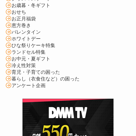
お歳暮・冬ギフト
おせち
お正月福袋
恵方巻き
バレンタイン
ホワイトデー
ひな祭りケーキ特集
ランドセル特集
お中元・夏ギフト
冷え性対策
育児・子育ての困った
暮らし（衣食住など）の困った
アンケート企画