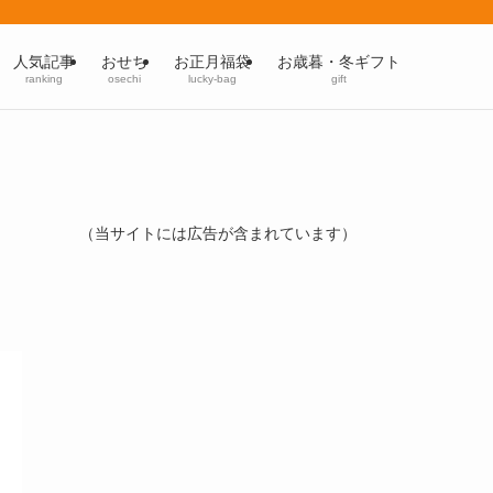
人気記事
おせち
お正月福袋
お歳暮・冬ギフト
ranking
osechi
lucky-bag
gift
（当サイトには広告が含まれています）