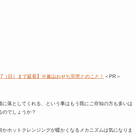
/17（日）まで延長】※嵐山おせち完売とのこと！
＜PR＞
麗に落としてくれる、という事はもう既にご存知の方も多いは
るのでしょうか？
何かホットクレンジングが暖かくなるメカニズムは気になりま