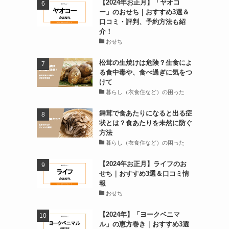
【2024年お正月】「ヤオコ
ー」のおせち｜おすすめ3選＆
口コミ・評判、予約方法も紹
介！
おせち
松茸の生焼けは危険？生食によ
る食中毒や、食べ過ぎに気をつ
けて
暮らし（衣食住など）の困った
舞茸で食あたりになると出る症
状とは？食あたりを未然に防ぐ
方法
暮らし（衣食住など）の困った
【2024年お正月】ライフのお
せち｜おすすめ3選＆口コミ情
報
おせち
【2024年】「ヨークベニマ
ル」の恵方巻き｜おすすめ3選