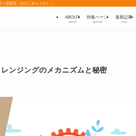
「日々是楽日（ひびこれらくび）」
ABOUT
特集ページ
最新記事
about
special
new
クレンジングのメカニズムと秘密