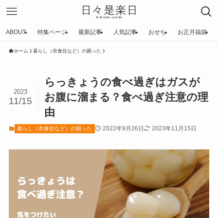
ABOUT
特集ページ
最新記事
人気記事
おせち
お正月福袋
ホーム
暮らし（衣食住など）の困った
らっきょうの食べ過ぎはガスが
2023
お腹に溜まる？食べ過ぎ注意の理
11/15
由
2022年9月26日
2023年11月15日
暮らし（衣食住など）の困った