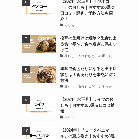
【2024年お正月】「ヤオコ
ー」のおせち｜おすすめ3選＆
口コミ・評判、予約方法も紹
介！
おせち
松茸の生焼けは危険？生食によ
る食中毒や、食べ過ぎに気をつ
けて
暮らし（衣食住など）の困った
舞茸で食あたりになると出る症
状とは？食あたりを未然に防ぐ
方法
暮らし（衣食住など）の困った
【2024年お正月】ライフのお
せち｜おすすめ3選＆口コミ情
報
おせち
【2024年】「ヨークベニマ
ル」の恵方巻き｜おすすめ3選