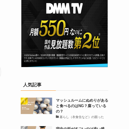
人気記事
マッシュルームにぬめりがある
と食べるのはNG？腐っている
の？
暮らし（衣食住など）の困った
背中の垢がすごいのは洗い残