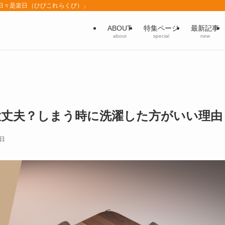
「日々是楽日（ひびこれらくび）」
ABOUT
特集ページ
最新記事
about
special
new
大丈夫？しまう時に洗濯した方がいい理由
0日