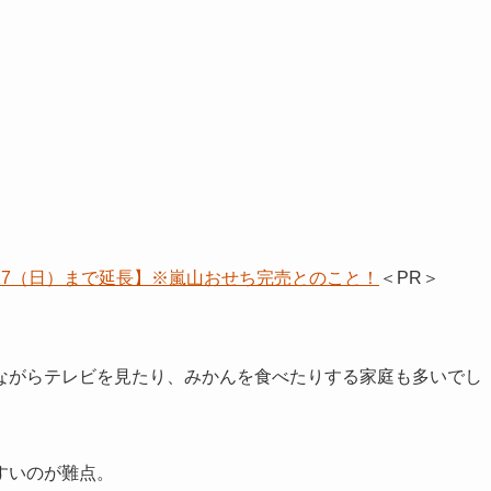
/17（日）まで延長】※嵐山おせち完売とのこと！
＜PR＞
ながらテレビを見たり、みかんを食べたりする家庭も多いでし
すいのが難点。