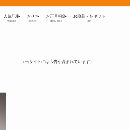
人気記事
おせち
お正月福袋
お歳暮・冬ギフト
ranking
osechi
lucky-bag
gift
（当サイトには広告が含まれています）